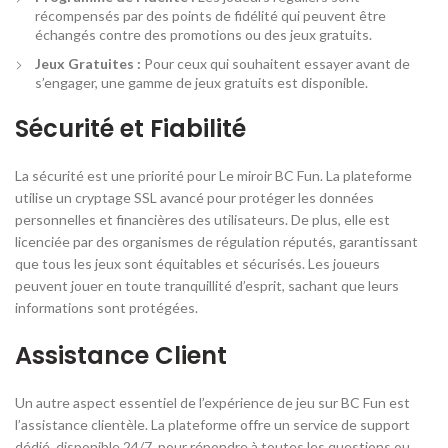
récompensés par des points de fidélité qui peuvent être
échangés contre des promotions ou des jeux gratuits.
Jeux Gratuites :
Pour ceux qui souhaitent essayer avant de
s’engager, une gamme de jeux gratuits est disponible.
Sécurité et Fiabilité
La sécurité est une priorité pour Le miroir BC Fun. La plateforme
utilise un cryptage SSL avancé pour protéger les données
personnelles et financières des utilisateurs. De plus, elle est
licenciée par des organismes de régulation réputés, garantissant
que tous les jeux sont équitables et sécurisés. Les joueurs
peuvent jouer en toute tranquillité d’esprit, sachant que leurs
informations sont protégées.
Assistance Client
Un autre aspect essentiel de l’expérience de jeu sur BC Fun est
l’assistance clientèle. La plateforme offre un service de support
dédié, disponible 24/7, pour répondre à toutes les questions ou