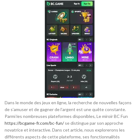
Dans le monde des jeux en ligne, la recherche de nouvelles façons
de s’amuser et de gagner de l’argent est une quête constante.
Parmi les nombreuses plateformes disponibles, Le miroir BC Fun
https://bcgame-fr.com/bc-fun/
se distingue par son approche
novatrice et interactive. Dans cet article, nous explorerons les
différents aspects de cette plateforme, ses fonctionnalités